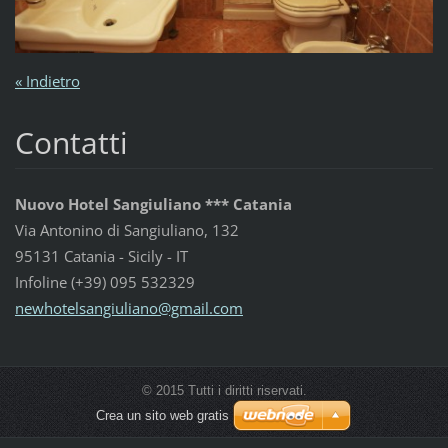
« Indietro
Contatti
Nuovo Hotel Sangiuliano *** Catania
Via Antonino di Sangiuliano, 132
95131 Catania - Sicily - IT
Infoline (+39) 095 532329
newhotel
sangiuli
ano@gmai
l.com
© 2015 Tutti i diritti riservati.
Crea un sito web gratis